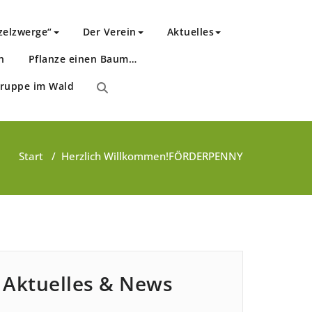
zelzwerge“
Der Verein
Aktuelles
n
Pflanze einen Baum…
gruppe im Wald
Start
/
Herzlich Willkommen!
FÖRDERPENNY
Aktuelles & News