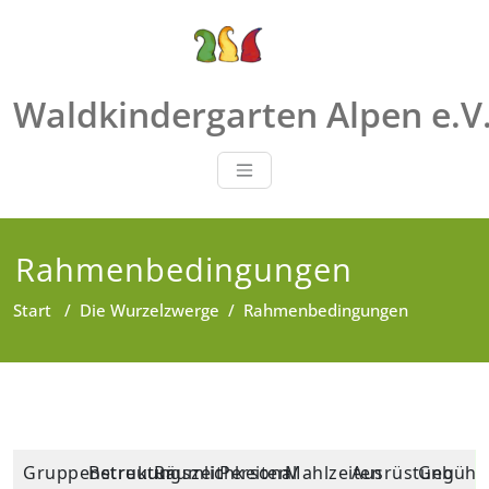
Zum
Inhalt
springen
Waldkindergarten Alpen e.V
Rahmenbedingungen
Start
/
Die Wurzelzwerge
/
Rahmenbedingungen
Gruppenstruktur
Betreuungszeit
Räumlichkeiten
Personal
Mahlzeiten
Ausrüstung
Gebühr