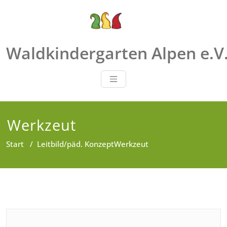
Zum
Inhalt
springen
Waldkindergarten Alpen e.V
Werkzeut
Start
/
Leitbild/päd. Konzept
Werkzeut