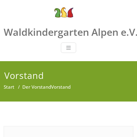
Zum
Inhalt
springen
Waldkindergarten Alpen e.V
Vorstand
Start
/
Der Vorstand
Vorstand